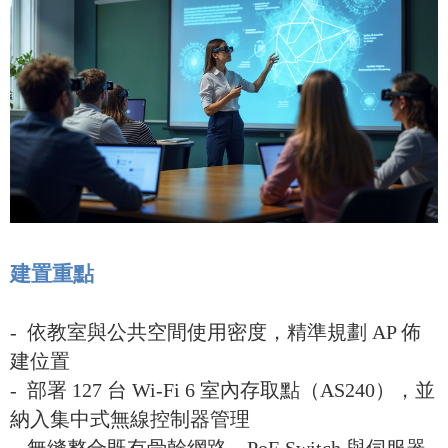
建置重點
-
依教室與公共空間使用密度，精準規劃 AP 佈
建位置
-
部署 127 台 Wi-Fi 6 室內存取點（AS240），並
納入集中式無線控制器管理
-
無縫整合既有骨幹網路、PoE Switch 與伺服器