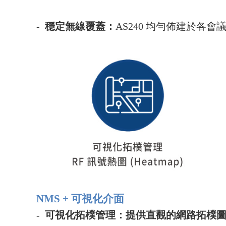
-
穩定無線覆蓋：
AS240
均勻佈建於各會
NMS +
可視化介面
-
可視化拓樸管理：提供直觀的網路拓樸圖與 R