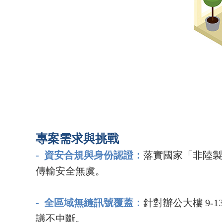
專案需求與挑戰
-
資安合規與身份認證：
落實國家「非陸製」
傳輸安全無虞。
-
全區域無縫訊號覆蓋：
針對辦公大樓 9-
議不中斷。