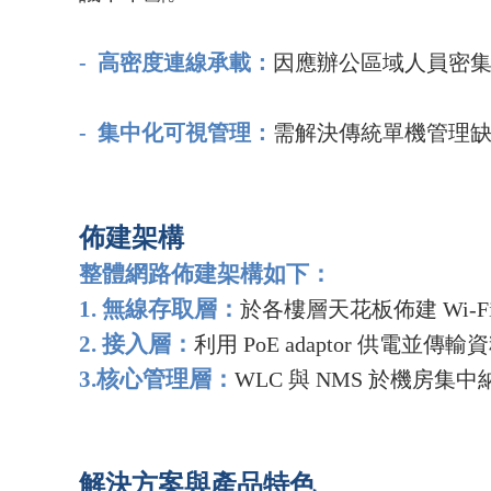
-
高密度連線承載：
因應辦公區域人員密集，
-
集中化可視管理：
需解決傳統單機管理缺
佈建架構
整體網路佈建架構如下：
1.
無線存取層：
於各樓層天花板佈建 Wi-F
2.
接入層：
利用 PoE adaptor 供電
3.
核心管理層：
WLC
與 NMS 於機房集中納管
解決方案與產品特色