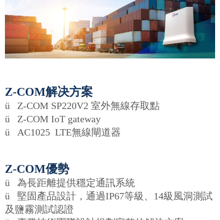
Z-COM解决方案
ü
Z-COM SP220V2 室外無線存取點
ü
Z-COM IoT gateway
ü
AC1025 LTE無線閘道器
Z-COM優勢
ü
為長距離提供穩定通訊系統
ü
堅固產品設計，通過IP67等級、14級風洞測試
及鹽霧測試認證