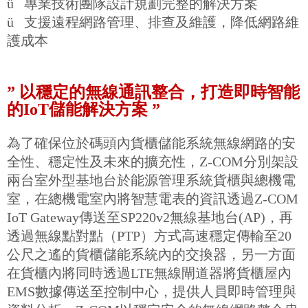
ü
專業技術團隊設計規劃完整的解決方案
ü
支援遠程網路管理、排查及維護，降低網路維
護成本
” 以穩定的無線通訊整合，打造即時智能
的IoT儲能解決方案 ”
為了確保位於碼頭內貨櫃儲能系統無線網路的安
全性、穩定性及未來的擴充性，Z-COM分別架設
兩台室外型基地台於能源管理系統貨櫃與總機電
室，在總機電室內將智慧電表的資訊透過Z-COM
IoT Gateway傳送至SP220v2無線基地台(AP)，再
透過無線點對點（PTP）方式高速穩定傳輸至20
公尺之遙的貨櫃儲能系統內的交換器，另一方面
在貨櫃內將同時透過LTE無線閘道器將貨櫃屋內
EMS數據傳送至控制中心，提供人員即時管理與