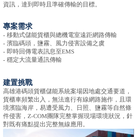
資訊，達到即時且準確傳輸的目標。
專案需求
- 移動式儲能貨櫃與總機電室遠距網路傳輸
- 濱臨碼頭，鹽霧、風力侵害設備之虞
- 即時回傳電表訊息至EMS
- 穩定大流量通訊傳輸
建置挑戰
高雄港碼頭貨櫃儲能系統案場因地處交通要道，
貨櫃車頻繁出入，無法進行有線網路施作，且環
境濱臨海岸，易遭受風力、日照、鹽霧等自然條
件侵害，Z-COM團隊完整掌握現場環境狀況，針
對既有痛點提出完整無線應用。