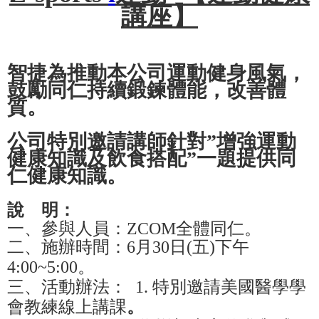
講座】
智捷為推動本公司運動健身風氣，
鼓勵同仁持續鍛鍊體能，改善體
質。
公司特別邀請講師針對”增強運動
健康知識及飲食搭配”一題提供同
仁健康知識。
說 明：
一、
參與人員：ZCOM全體同仁。
二、
施辦時間：6月30日(五)下午
4:00~5:00。
三、活動辦法： 1. 特別邀請美國醫學學
會教練線上講課
。