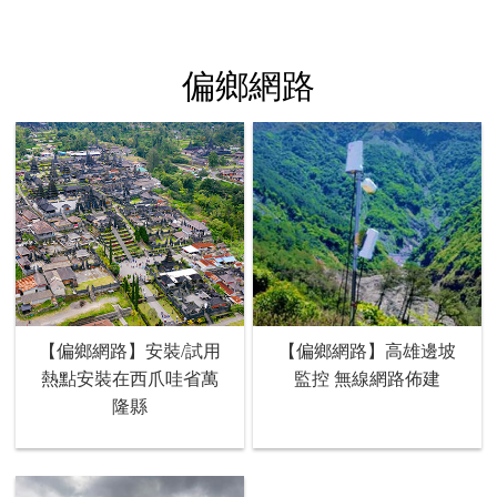
偏鄉網路
【偏鄉網路】安裝/試用
【偏鄉網路】高雄邊坡
熱點安裝在西爪哇省萬
監控 無線網路佈建
隆縣