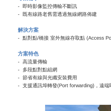
-
即時
影像
監控
傳輸
不斷訊
-
既有線路老舊需透過無線網路佈建
解決方案
-
點對點/橋接 室外無線存取點 (Access Poi
方案特色
-
高流量傳輸
-
多段點對點組網
-
節省
有線
與光纖安裝
費用
-
支援通訊埠轉發
(Port forwarding)
，遠端