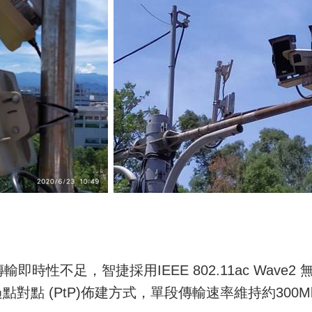
傳輸即時性不足，智
捷採用
IEEE
802.11ac Wave2
過
點對點
(
PtP
)
佈建方式，單
段傳輸
速率
維持約300M