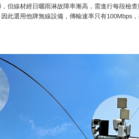
傳，但線材經日曬雨淋故障率漸高，需進行每段檢查
，因此選用他牌無線設備，傳輸速率只有
100Mbps
，
。