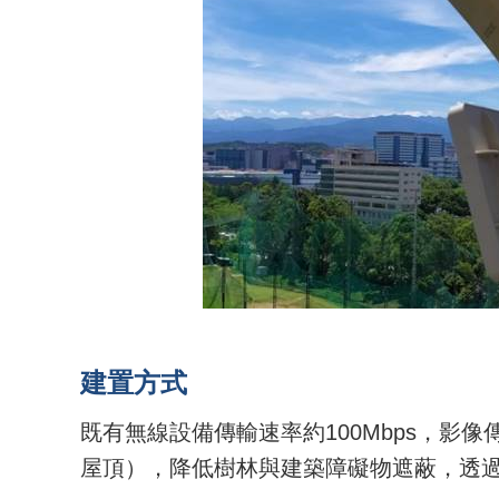
建置方式
既有無線
設備傳輸速率約
100Mbps
，影像
屋頂），降低樹林與建築障礙物遮蔽，透