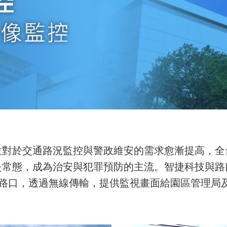
位對於交通路況監控與警政維安的需求愈漸提高
，全
是常態
，成為治安與犯罪預防的主流
。
智捷科技與路
多個路口，透過無線傳輸，提供監視畫面給園區管理