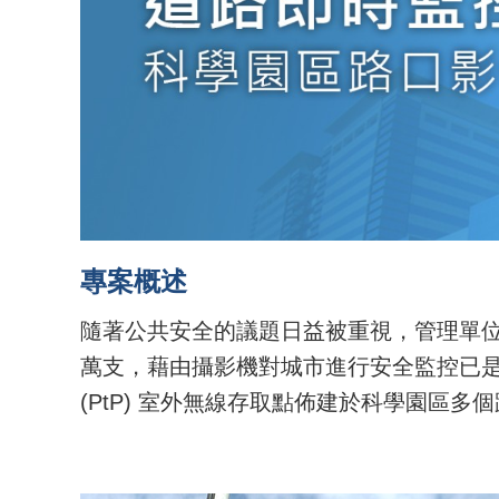
專案概述
隨著公共安全的議題日益被重視，管理單
萬支
，藉由攝影機
對城市進行安全
監控已
(PtP) 室外無線存取點佈建於科學園區