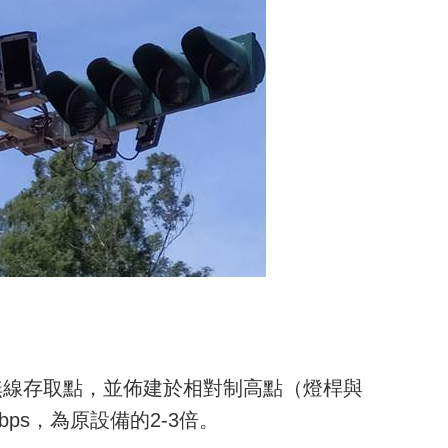
無線
存取
點，並佈
建
於相對制高點（燈桿與
bps，為原設備的2-3倍。