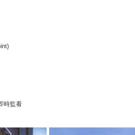
nt)
即時監
看