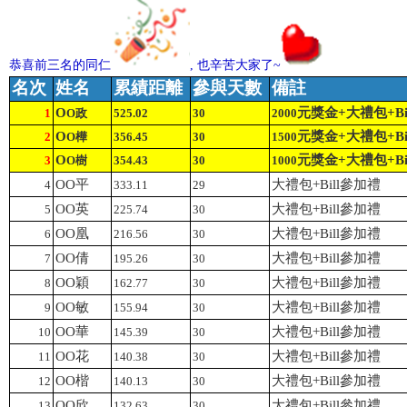
恭喜前三名的同仁
,
也辛苦大家了
~
名次
姓名
累績距離
參與天數
備註
O
元獎金
+
大禮包+Bi
1
O政
525.02
30
2000
O
元獎金
+
大禮包+Bi
2
O樺
356.45
30
1500
O
元獎金
+
大禮包+Bi
3
O樹
354.43
30
1000
平
O
O
大禮包+Bill參加禮
4
333.11
29
英
O
O
大禮包+Bill參加禮
5
225.74
30
凰
O
O
大禮包+Bill參加禮
6
216.56
30
倩
O
O
大禮包+Bill參加禮
7
195.26
30
穎
O
O
大禮包+Bill參加禮
8
162.77
30
敏
O
O
大禮包+Bill參加禮
9
155.94
30
華
O
O
大禮包+Bill參加禮
10
145.39
30
花
O
O
大禮包+Bill參加禮
11
140.38
30
楷
O
O
大禮包+Bill參加禮
12
140.13
30
欣
O
O
大禮包+Bill參加禮
13
132.63
30