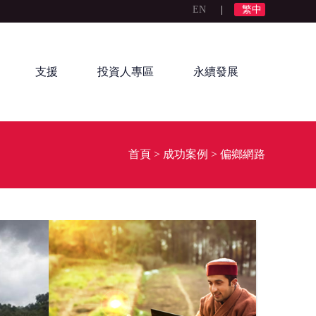
EN
|
繁中
支援
投資人專區
永續發展
首頁
>
成功案例
>
偏鄉網路