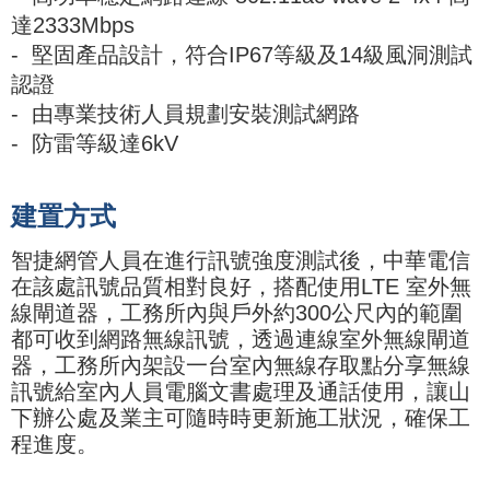
達2333Mbps
- 堅固產品設計，符合IP67等級及14級風洞測試
認證
- 由專業技術人員規劃安裝測試網路
-
防雷等級達6kV
建置方式
智捷網管人員在進行訊號強度測試後，中華電信
在該處訊號品質相對良好，搭配使用LTE 室外無
線閘道器，工務所內與戶外約300公尺內的範圍
都可收到網路無線訊號，透過連線室外無線閘道
器，工務所內架設一台室內無線存取點分享無線
訊號給室內人員電腦文書處理及通話使用，讓山
下辦公處及業主可隨時時更新施工狀況，確保工
程進度。