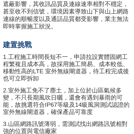
遮蔽影響，其收訊品質及連線速率相對不穩定，
甚至收不到信號，環境因素導致山下與山上網路
連線的順暢度以及通話品質都受影響，業主無法
即時掌握施工狀況。
建置挑戰
1.工程施工時間長短不一，申請拉設實體固網工
程繁複且成本高，故採用施工簡易、成本較低、
移動性高的LTE 室外無線閘道器，待工程完成後
也可立即拆卸
2.室外施工免不了塵土，加上位於山區氣候多
變，不只長期風吹日曬，還會有遇到暴雨的可
能，故挑選符合IP67等級及14級風洞測試認證的
室外無線閘道器，確保產品可靠度
3.山區網路訊號薄弱，需測試找出網路訊號相對
強的位置與電信廠家