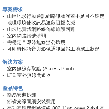
專案需求
- 山區地形行動通訊網路訊號涵蓋不足且不穩定
- 地理環境使收訊易遮蔽阻擋衰減
- 山坡地實體網路線佈線維護困難
- 室內網路訊號薄弱
- 需穩定且即時無線辦公環境
-
可即時性語音與影像通訊回報工地施工狀況
解決方案
- 室內無線存取點 (Access Point)
- LTE 室外無線閘道器
產品特色
- 簡易安裝拆卸
- 節省光纖固網安裝費用
- 高功率穩定網路連線 802.11ac wave 2 4x4 高