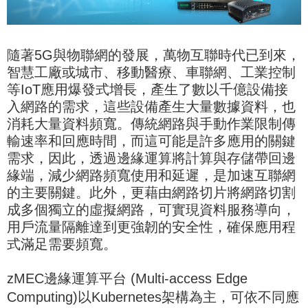
隨著5G與物聯網的發展，萬物互聯時代已到來，
智慧工廠或城市、移動醫療、車聯網、工業控制
等IoT應用爆發式增長，產生了數以千億設備接
入網路的需求，這些設備產生大量數據資料，也
消耗大量資料頻寬。傳統網路與手動作業限制傳
輸速率和回應時間，而這可能是許多應用的關鍵
需求，因此，透過邊緣運算將計算與存儲帶回邊
緣端，減少網路頻寬使用和延遲，是加速互聯網
的主要關鍵。此外，更藉由網路切片將網路切割
成多個獨立的虛擬網路，可實現資料服務導向，
用戶流量隔離達到更強韌的安全性，確保應用程
式滿足需要頻寬。
zMEC邊緣運算平
台 (Multi-access Edge
Computing)以
Kubernetes架構為主，可依不同應