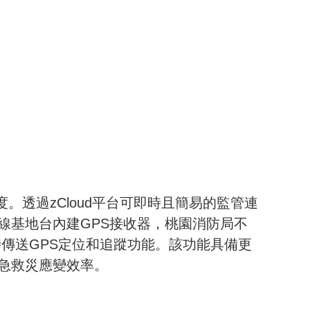
度。透過
zCloud
平台可即時且簡易的監管連
線基地台內建
GPS
接收器，桃園消防局不
傳送GPS定位和追蹤功能。該功能具備更
急救災應變效率。
。