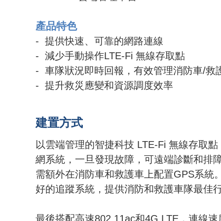
產品特色
- 提供快速、可靠的網路連線
- 減少手動操作
LTE-Fi 無線存取點
- 車隊狀況即時回報，有效管理消防車/救
- 提升救災應變和資源調度效率
建置方式
以雲端管理的
智捷科技
LTE-Fi
無線存取點
網系統，一旦發現故障，可遠端診斷和排
需額外在消防車和救護車上配置
GPS
系統
好的追蹤系統，提供消防和救護車隊最佳
最後搭配高速802.11ac和4G LTE