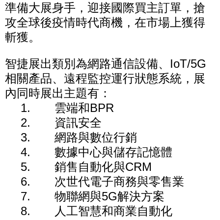
準備大展身手，迎接國際買主訂單，搶
攻全球後疫情時代商機，在市場上獲得
斬獲。
智捷展出類別為網路通信設備、IoT/5G
相關產品、遠程監控運行狀態系統，展
內同時展出主題有：
1. 雲端和BPR
2. 資訊安全
3. 網路與數位行銷
4. 數據中心與儲存記憶體
5. 銷售自動化與CRM
6. 次世代電子商務與零售業
7. 物聯網與5G解決方案
8. 人工智慧和商業自動化