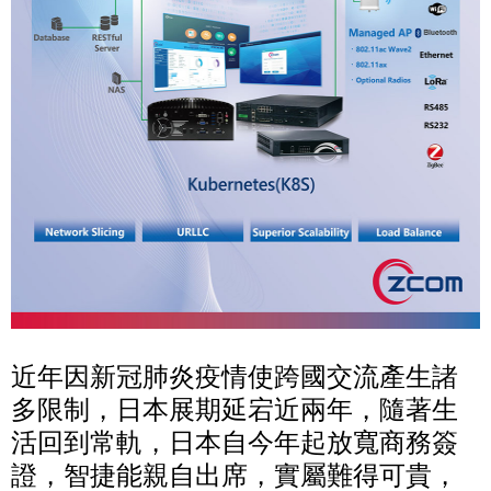
近年因新冠肺炎疫情使跨國交流產生諸
多限制，日本展期延宕近兩年，隨著生
活回到常軌，日本自今年起放寬商務簽
證，智捷能親自出席，實屬難得可貴，