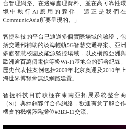
合管理網路、在邊緣處理資料、並在高可靠性環
境中執行AI應用的夥伴。這正是我們在
CommunicAsia所要呈現的。」
智捷科技的平台已通過多個實際場域的驗證，包
括交通部補助的淡海輕軌5G智慧交通專案、亞洲
多處智慧校園及能源監控場域，以及橫跨亞洲與
歐洲逾百萬個電信等級Wi-Fi基地台的部署紀錄。
歷史代表性案例包括2008年北京奧運及2010年上
海世界博覽會無線網路建置。
智捷科技目前積極在東南亞拓展系統整合商
（SI）與經銷夥伴合作網絡，歡迎有意了解合作
機會的機構蒞臨攤位#3B3-11交流。