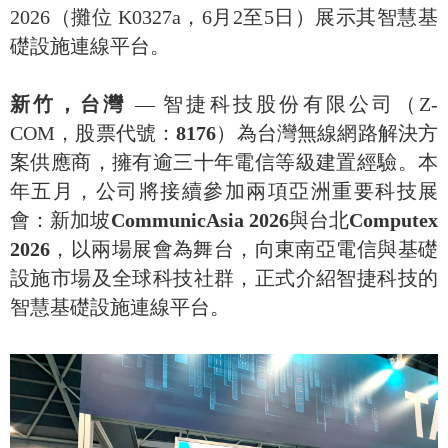
2026（攤位 K0327a，6月2至5日）展示其智慧基
礎設施連線平台。
新竹，台灣
— 智捷科技股份有限公司（Z-
COM，股票代號：
8176
）為台灣無線網路解決方
案供應商，擁有逾三十年電信等級建置經驗。本
年五月，公司將接續參加兩項亞洲重要科技展
會：新加坡
CommunicAsia 2026
與台北
Computex
2026
，以兩場展會為舞台，向東南亞電信與基礎
設施市場及全球科技社群，正式介紹智捷科技的
智慧基礎設施連線平台。