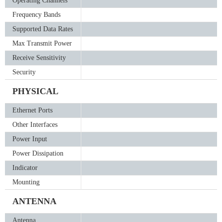
Operating Channels
Frequency Bands
Supported Data Rates
Max Transmit Power
Receive Sensitivity
Security
PHYSICAL
Ethernet Ports
Other Interfaces
Power Input
Power Dissipation
Indicator
Mounting
ANTENNA
Antenna