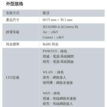
外型規格
安裝方式
吸頂
產品尺寸
Ø175 mm × 39.1 mm
IEC61000-4-2(Criteria B)
靜電等級
Air：±8kV
Contact：±4kV
符合標準
RoHS 符合
PWR/SYS：綠色
燈滅：電源/系統關閉
燈亮：電源/系統開啟
WLAN ：綠色
LED定義
燈亮：網路接入
燈閃爍：網路未連接
WAN：綠色
燈滅：有線網路未連接
燈亮：有線網路接入