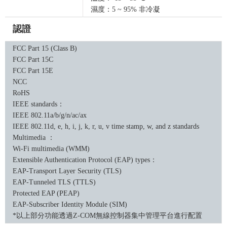
濕度：5 ~ 95% 非冷凝
認證
FCC Part 15 (Class B)
FCC Part 15C
FCC Part 15E
NCC
RoHS
IEEE standards：
IEEE 802.11a/b/g/n/ac/ax
IEEE 802.11d, e, h, i, j, k, r, u, v time stamp, w, and z standards
Multimedia ：
Wi-Fi multimedia (WMM)
Extensible Authentication Protocol (EAP) types：
EAP-Transport Layer Security (TLS)
EAP-Tunneled TLS (TTLS)
Protected EAP (PEAP)
EAP-Subscriber Identity Module (SIM)
*以上部分功能透過Z-COM無線控制器集中管理平台進行配置