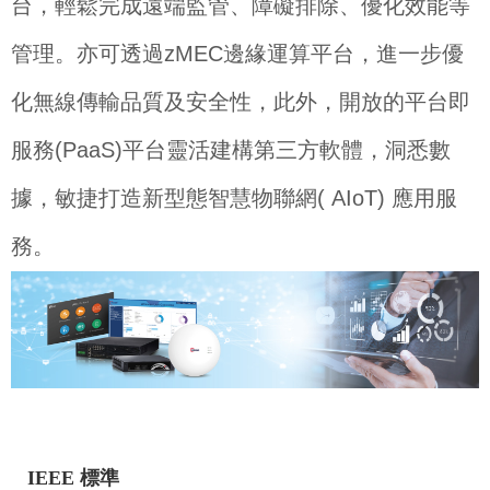
台，輕鬆完成遠端監管、障礙排除、優化效能等
管理。亦可透過zMEC邊緣運算平台，進一步優
化無線傳輸品質及安全性，此外，開放
的平台即
服務(P
aaS)平台靈活建構第三方軟體，洞悉數
據，敏捷打造新型
態智慧物聯網(
AIoT) 應用服
務。
IEEE 標準