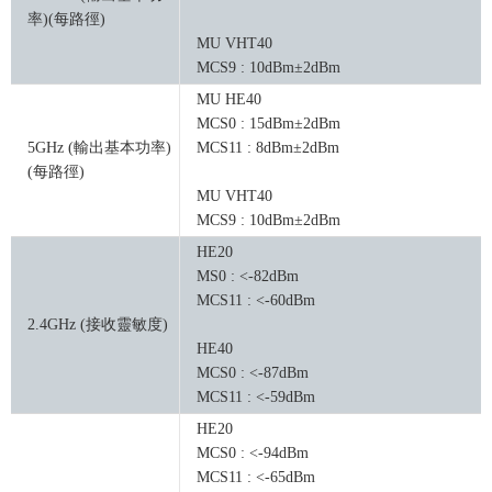
率)(每路徑)
MU VHT40
MCS9 : 10dBm±2dBm
MU HE40
MCS0 : 15dBm±2dBm
5GHz (輸出基本功率)
MCS11 : 8dBm±2dBm
(每路徑)
MU VHT40
MCS9 : 10dBm±2dBm
HE20
MS0 : <-82dBm
MCS11 : <-60dBm
2.4GHz (接收靈敏度)
HE40
MCS0 : <-87dBm
MCS11 : <-59dBm
HE20
MCS0 : <-94dBm
MCS11 : <-65dBm