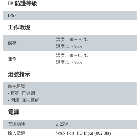
IP 防護等級
IP67
工作環境
溫度: -40 ~ 70 ℃
儲存
濕度: 5 ~ 95%
溫度: -40 ~ 65 ℃
運作
濕度: 5 ~ 95%
燈號指示
白色燈號
- 恆亮: 已連網
- 閃爍: 無法連網
電源
電源功耗
≤ 25W
輸入電源
WAN Port: PD Input (802.3bt)