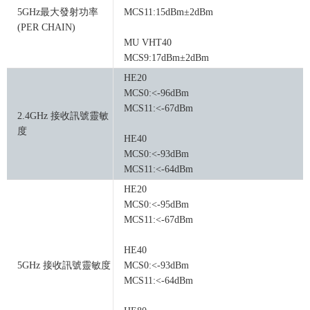
5GHz最大發射功率
MCS11:15dBm±2dBm
(PER CHAIN)
MU VHT40
MCS9:17dBm±2dBm
HE20
MCS0:<-96dBm
MCS11:<-67dBm
2.4GHz 接收訊號靈敏
度
HE40
MCS0:<-93dBm
MCS11:<-64dBm
HE20
MCS0:<-95dBm
MCS11:<-67dBm
HE40
5GHz 接收訊號靈敏度
MCS0:<-93dBm
MCS11:<-64dBm