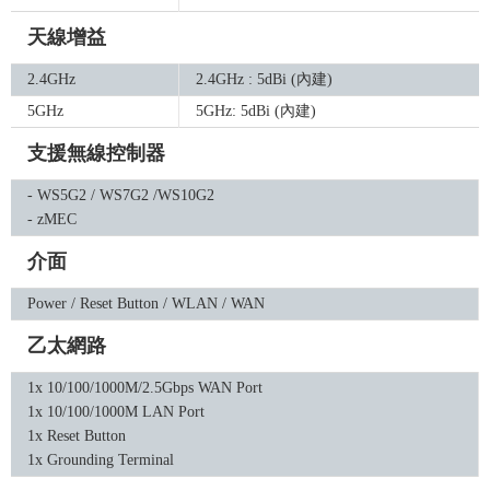
天線增益
2.4GHz
2.4GHz : 5dBi (內建)
5GHz
5GHz: 5dBi (內建)
支援無線控制器
- WS5G2 / WS7G2 /WS10G2
- zMEC
介面
Power / Reset Button / WLAN / WAN
乙太網路
1x 10/100/1000M/2.5Gbps WAN Port
1x 10/100/1000M LAN Port
1x Reset Button
1x Grounding Terminal