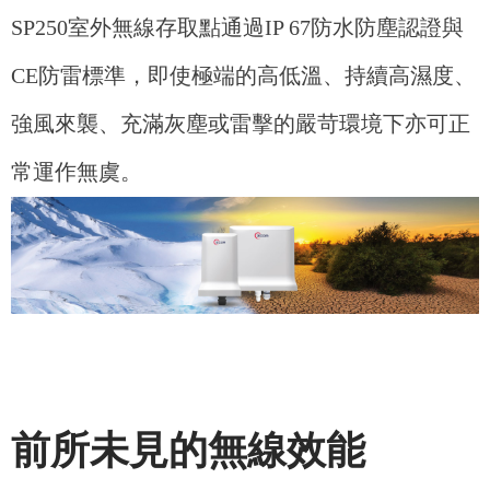
SP250室外無線存取點通過IP 67防水防塵認證與
CE防雷標準，即使極端的高低溫、持續高濕度、
強風來襲、充滿灰塵或雷擊的嚴苛環境下亦可正
常運作無虞。
前所未見的無線效能