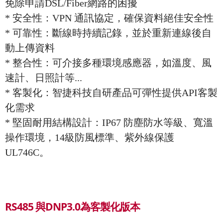
免除申請DSL/Fiber網路的困擾
*
安全性：VPN 通訊協定，確保資料絕佳安全性
*
可靠性：斷線時持續記錄，並於重新連線後自
動上傳資料
*
整合性：可介接多種環境感應器，如溫度、風
速計、日照計等...
*
客製化：智捷科技自研產品可彈性提供API客製
化需求
*
堅固耐用結構設計：IP67 防塵防水等級、寬溫
操作環境，14級防風標準、紫外線保護
UL746C。
RS485 與DNP3.0為客製化版本