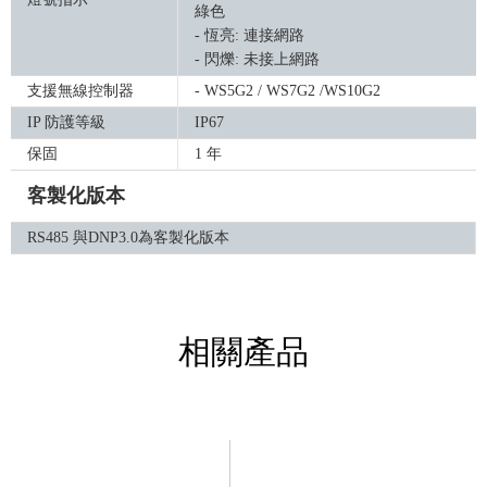
綠色
- 恆亮: 連接網路
- 閃爍: 未接上網路
支援無線控制器
- WS5G2 / WS7G2 /WS10G2
IP 防護等級
IP67
保固
1 年
客製化版本
RS485 與DNP3.0為客製化版本
相關產品