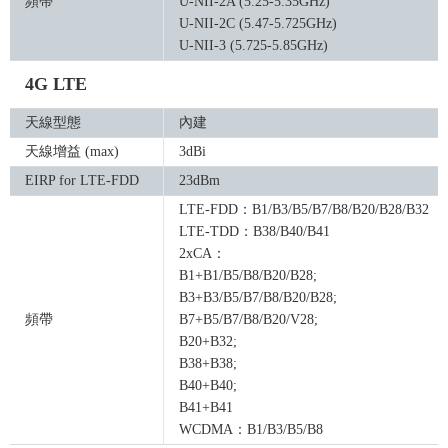
頻帶
U-NII-2A (5.25-5.35GHz)
U-NII-2C (5.47-5.725GHz)
U-NII-3 (5.725-5.85GHz)
4G LTE
天線型態
內建
天線增益 (max)
3dBi
EIRP for LTE-FDD
23dBm
LTE-FDD：B1/B3/B5/B7/B8/B20/B28/B32
LTE-TDD：B38/B40/B41
2xCA：
B1+B1/B5/B8/B20/B28;
B3+B3/B5/B7/B8/B20/B28;
頻帶
B7+B5/B7/B8/B20/V28;
B20+B32;
B38+B38;
B40+B40;
B41+B41
WCDMA：B1/B3/B5/B8