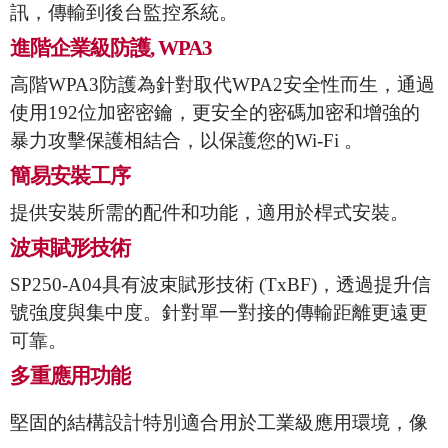
訊，傳輸到後台監控系統。
進階企業級防護, WPA3
高階WPA3防護為針對取代WPA2安全性而生，通過
使用192位加密密鑰，更安全的密碼加密和增強的
暴力攻擊保護相結合，以保護您的Wi-Fi 。
簡易安裝工序
提供安裝所需的配件和功能，適用於桿式安裝。
波束賦形技術
SP250-A04
具有波束賦
形技術
(
TxBF
)
，透過提升信
號強度與集中度。針對單一對接的傳輸距離更遠更
可靠。
多重應用功能
堅固
的結構設計
特別適合用於工業級應用環境，像