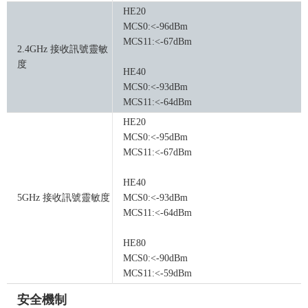
HE20
MCS0:<-96dBm
MCS11:<-67dBm
2.4GHz 接收訊號靈敏
度
HE40
MCS0:<-93dBm
MCS11:<-64dBm
HE20
MCS0:<-95dBm
MCS11:<-67dBm
HE40
5GHz 接收訊號靈敏度
MCS0:<-93dBm
MCS11:<-64dBm
HE80
MCS0:<-90dBm
MCS11:<-59dBm
安全機制