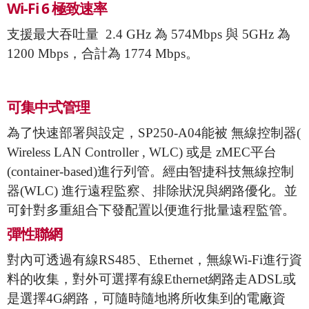
Wi-Fi 6 極致速率
支援最大吞吐量 2.4 GHz 為 574Mbps 與 5GHz 為
1200 Mbps，合計為 1774 Mbps。
可集中式管理
為了快速部署與
設定，
SP250-A04
能
被
無線
控制器
(
Wireless LAN
Controller , WLC)
或是
zMEC
平台
(container-based
)
進行列管。
經由智捷科技無線控制
器
(
WLC)
進行
遠程監察、排除狀況與網路優化。並
可針對多重組合下發配置以便進行批量遠程
監管。
彈性聯網
對內可透過有線RS485、Ethernet，無線Wi-Fi進行資
料的收集，對外可選擇有線Ethernet網路走ADSL或
是選擇4G網路，可隨時隨地將所收集到的電廠資