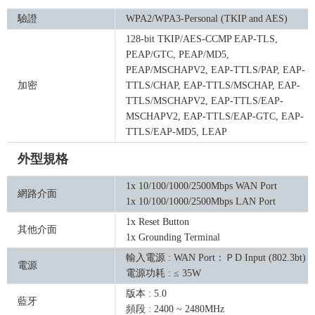
驗證
WPA2/WPA3-Personal (TKIP and AES)
128-bit TKIP/AES-CCMP EAP-TLS,
PEAP/GTC, PEAP/MD5,
PEAP/MSCHAPV2, EAP-TTLS/PAP, EAP-
加密
TTLS/CHAP, EAP-TTLS/MSCHAP, EAP-
TTLS/MSCHAPV2, EAP-TTLS/EAP-
MSCHAPV2, EAP-TTLS/EAP-GTC, EAP-
TTLS/EAP-MD5, LEAP
外型規格
1x 10/100/1000/2500Mbps WAN Port
網路介面
1x 10/100/1000/2500Mbps LAN Port
1x Reset Button
其他介面
1x Grounding Terminal
輸入電源 : WAN Port：ＰD Input (802.3bt)
電源
電源功耗 : ≤ 35W
版本 : 5.0
藍牙
頻段 : 2400 ~ 2480MHz