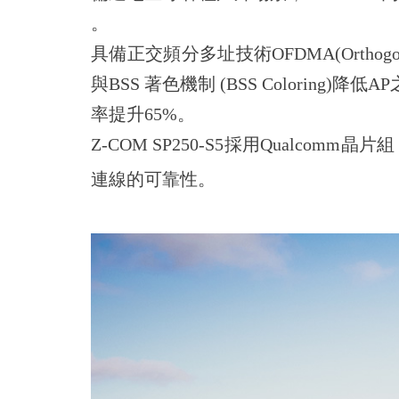
。
具備正交頻分多址技術OFDMA(Orthogonal
與BSS 著色機制 (BSS Colori
率提升65%。
Z-COM SP250-S5採用Qualco
連線的可靠性。