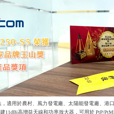
無線存取點，適用於農村、風力發電廠、太陽能發電廠、港
建11dBi高增益天線和功率放大器，可用於 PtP/PtMP