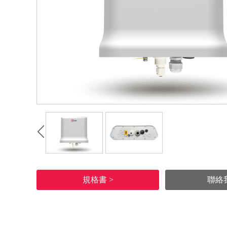
規格書 >
聯絡我