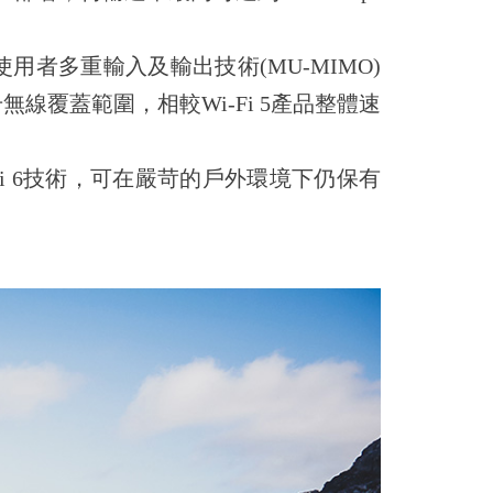
)調變、多重使用者多重輸入及輸出技術(MU-MIMO)
升無線覆蓋範圍，相較Wi-Fi 5產品整體速
Wi-Fi 6技術，可在嚴苛的戶外環境下仍保有