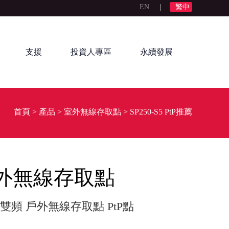
EN
|
繁中
支援
投資人專區
永續發展
首頁
>
產品
>
室外無線存取點
>
SP250-S5 PtP推薦
5室外無線存取點
) 2x2 雙頻 戶外無線存取點 PtP點