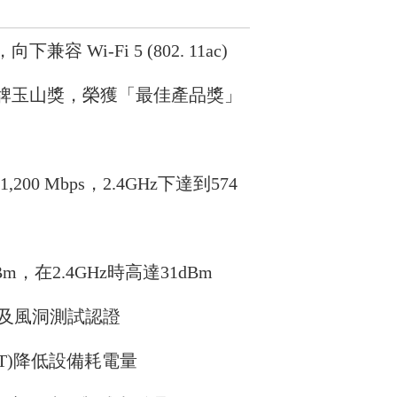
)，向下兼容 Wi-Fi 5 (802. 11ac)
品牌玉山獎，榮獲「最佳產品獎」
」
200 Mbps，2.4GHz下達到574
m，在2.4GHz時高達31dBm
等級及風洞測試認證
WT)降低設備耗電量