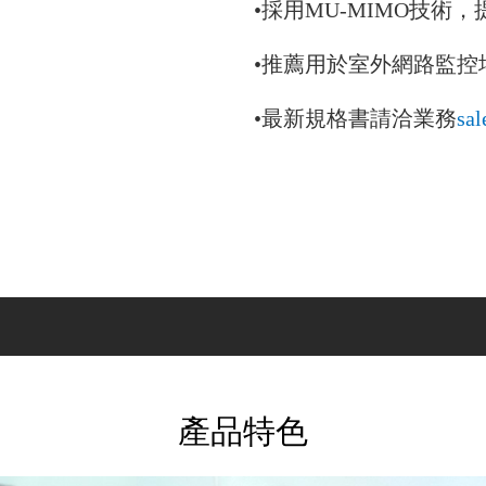
•採用MU-MIMO技術
•
推薦用於室外網路監控
•
最新規格書請洽業務
sa
產品特色