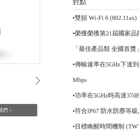
對點
•雙頻 Wi-Fi 6 (802.11ax
•榮獲榮獲第21屆國家
「最佳產品類 全國首獎
•傳輸速率在5GHz下達到1,
Mbps
•功率在5GHz時高達37dB
•符合IP67 防水防塵
們 >
•目標喚醒時間機制 (T