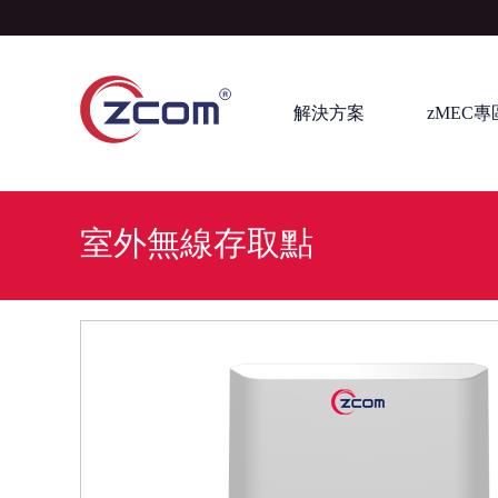
解決方案
zMEC專
室外無線存取點