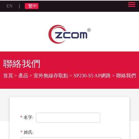
EN
|
繁中
聯絡我們
首頁
>
產品
>
室外無線存取點
>
SP230-S5 AP網路
>
聯絡我們
*
名字:
*
姓氏: