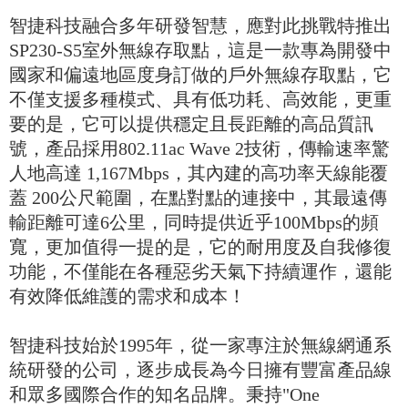
智捷科技融合多年研發智慧，應對此挑戰特推出
SP230-S5室外無線存取點，這是一款專為開發中
國家和偏遠地區度身訂做的戶外無線存取點，它
不僅支援多種模式、具有低功耗、高效能，更重
要的是，它可以提供穩定且長距離的高品質訊
號，產品採用802.11ac Wave 2技術，傳輸速率驚
人地高達 1,167Mbps，其內建的高功率天線能覆
蓋 200公尺範圍，在點對點的連接中，其最遠傳
輸距離可達6公里，同時提供近乎100Mbps的頻
寬，更加值得一提的是，它的耐用度及自我修復
功能，不僅能在各種惡劣天氣下持續運作，還能
有效降低維護的需求和成本！
智捷科技始於1995年，從一家專注於無線網通系
統研發的公司，逐步成長為今日擁有豐富產品線
和眾多國際合作的知名品牌。秉持"One