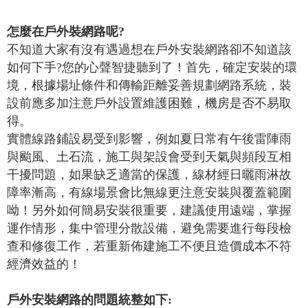
怎麼在戶外裝網路呢?
不知道大家有沒有遇過想在戶外安裝網路卻不知道該
如何下手?您的心聲智捷聽到了！首先，確定安裝的環
境，根據場址條件和傳輸距離妥善規劃網路系統，裝
設前應多加注意戶外設置維護困難，機房是否不易取
得。
實體線路鋪設易受到影響，例如夏日常有午後雷陣雨
與颱風、土石流，施工與架設會受到天氣與頻段互相
干擾問題，如果缺乏適當的保護，線材經日曬雨淋故
障率漸高，有線場景會比無線更注意安裝與覆蓋範圍
呦！另外如何簡易安裝很重要，建議使用遠端，掌握
運作情形，集中管理分散設備，避免需要進行每段檢
查和修復工作，若重新佈建施工不便且造價成本不符
經濟效益的！
戶外安裝網路的問題統整如下: