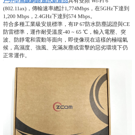
戶外型無線網路通訊新產品
具有雙頻 Wi-Fi 6
(802.11ax)，傳輸速率總計1,774Mbps，在5GHz下達到
1,200 Mbps，2.4GHz下達到574 Mbps。
符合多種工業級安規標準，有
IP 67
防水防塵認證與
CE
防雷標準，運作耐受溫度
-40 ~ 65
℃，輸入電壓、突
波、防靜電和震動等面向，即使像現在這樣的極端氣
候，高濕度、強風、充滿灰塵或雷擊的惡劣環境下仍
正常運作。