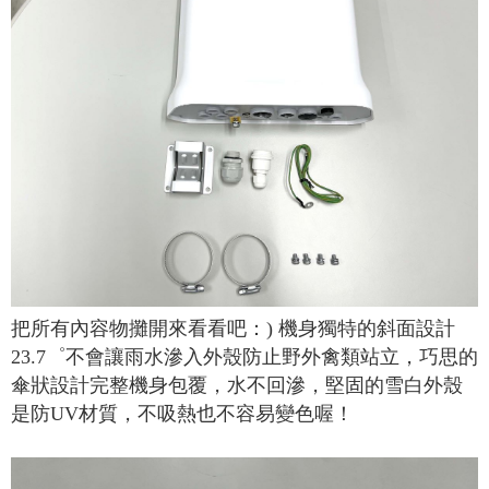
把所有內容物攤開來看看吧：
)
機身獨特的斜面設計
23.7
゜不會讓雨水滲入外殼防止野外禽類站立，巧思的
傘狀設計完整機身包覆，水不回滲，堅固的雪白外殼
是防
UV
材質，不吸熱也不容易變色喔！