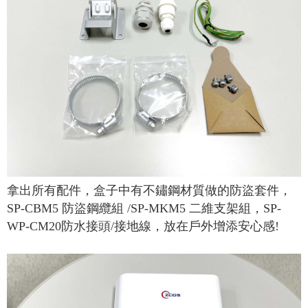
拿出所有配件，盒子中有不鏽鋼材質做的
防盜套件，
SP-CBM5
防盜鋼纜組
/SP-MKM5
二維支架組，
SP-
WP-CM20
防水接頭
/
接地線，放在戶外增添安心感
!