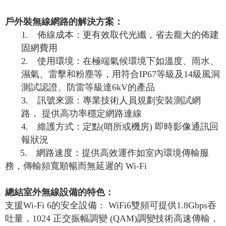
戶外裝無線網路的解決方案
：
1.
佈線成本：更有效取代光纖，省去龐大的佈建
固網費用
2.
使用環境：在極端氣候環境下如溫度、雨水、
濕氣、雷擊和粉塵等，用符合
IP67
等級及
14
級風洞
測試認證、防雷等級達
6kV
的產品
3.
訊號來源：專業技術人員規劃安裝測試網
路，
提供高功率穩定網路連線
4.
維護方式：定點
(
哨所或機房
)
即時影像通訊回
報狀況
5.
網路速度：提供高效運作如室內環境傳輸服
務，傳輸頻寬順暢而無延遲的 Wi-Fi
總結室外無線設備的特色
：
支援
Wi-Fi 6
的安全設備：
WiFi6
雙頻可提供
1.8Gbps
吞
吐量，
1024
正交振幅調變
(QAM)
調變技術高速傳輸，