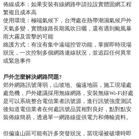
佈線成本：如果安裝有線網路申請拉設實體固網工程
繁複且成本高
使用環境：極端氣候下，台灣處在熱帶潮濕氣候戶外
天氣多變，實體線路長期風吹日曬，還有遇到颱風暴
雨大霧及雷擊的可能
維護方式：有沒有集中遠端控管功能，掌握即時現場
狀況，一次控制多個網路連線狀況，並追踪任何異常
或緊急事件
戶外怎麼解決網路問題?
郊外網路訊號薄弱，山坡地、偏遠地區，施工現場處
處危機，戶外建議採用無線網路，安裝無線
Wi-Fi
好處
是可以系統整合電信業者訊號源，進行訊號強度測試
後知道電信業者在何處訊號品質相對良好，點對點安
裝佈線簡易，透過單一網路線提供電力和傳輸資料。
但偏遠山區可能有許多突發狀況，當現場被破壞時即