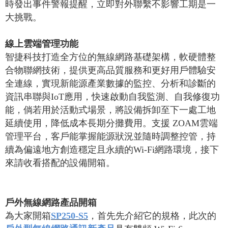
時發出事件警報提醒，立即對外聯繫不影響工期是一
大挑戰。
線上雲端管理功能
智捷科技打造全方位的無線網路基礎架構，軟硬體整
合物聯網技術，提供更高品質服務和更好用戶體驗安
全連線，實現新能源產業數據的監控、分析和診斷的
資訊串聯與
IoT
應用，快速啟動自我監測、自我修復功
能，倘若用於活動式場景，將設備拆卸至下一處工地
延續使用，降低成本長期分攤費用。支援
ZOAM
雲端
管理平台，客戶能掌握能源狀況並隨時調整控管，持
續為偏遠地方創造穩定且永續的
Wi-Fi
網路環境，接下
來請收看搭配的設備開箱。
戶外無線網路產品開箱
為大家開箱
SP250-S5
，首先先介紹它的規格，此次的