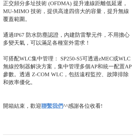
正交頻分多址技術
(OFDMA)
提升連線距離低延遲，
MU-MIMO
技術，提供高達四倍大的容量，提升無線
覆蓋範圍。
通過
IP67
防水防塵認證，內建防雷擊元件，不用擔心
多變天氣，可以滿足各種室外需求！
可搭配
WLC
集中管理：
SP250-S5
可透過
zMEC
或
WLC
無線控制器解決方案，集中管理多個
AP
和統一配置
AP
參數。透過
Z-COM WLC
，包括遠程監控、故障排除
和效率優化。
開箱結束，歡迎
聯繫我們
^^
感謝各位收看
!